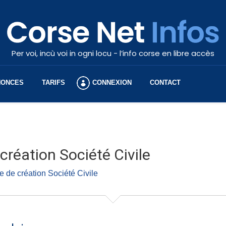
Per voi, incù voi in ogni locu - l’info corse en libre accès
NONCES
TARIFS
CONNEXION
CONTACT
création Société Civile
 de création Société Civile